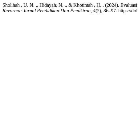
Sholihah , U. N. ., Hidayah, N. ., & Khotimah , H. . (2024). Evalu
Revorma: Jurnal Pendidikan Dan Pemikiran
,
4
(2), 86–97. https://d